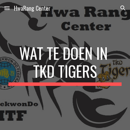
HwaRang Center
Skip to main content
Skip to navigation
WAT TE DOEN IN 
T
KD TIGERS